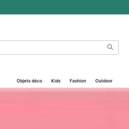
Skip
to
Main
Content
S
Objets déco
Kids
Fashion
Outdoor