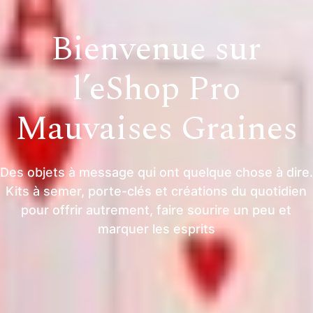
Bienvenue sur
l’eShop Pro
Mauvaises Graines
Des objets à message qui ont quelque chose à dire.
Kits à semer, porte-clés et créations du quotidien
pour offrir autrement, faire sourire un peu et
marquer les esprits